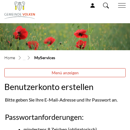
Volken Gemeinde
zur Startseite
Direkt zur Hauptnavigation
Direkt zum Inhalt
Direkt zur Suche
Direkt zum Stichwortverzeichnis
(ausgewählt)
MyServices
Menü anzeigen
Benutzerkonto erstellen
Bitte geben Sie Ihre E-Mail-Adresse und Ihr Passwort an.
Passwortanforderungen:
mindestens 8 Zeichen (obligatorisch)