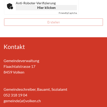
Anti-Roboter-Verifizierung
Hier klicken
Friendly
Captcha
Erstellen
Kontakt
Gemeindeverwaltung
Flaachtalstrasse 17
8459 Volken
Gemeindeschreiber, Bauamt, Sozialamt
052 318 19 04
gemeinde(at)volken.ch