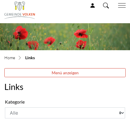
Volken Gemeinde
zur Startseite
Direkt zur Hauptnavigation
Direkt zum Inhalt
Direkt zur Suche
Direkt zum Stichwortverzeichnis
(ausgewählt)
Links
Menü anzeigen
Links
Kategorie