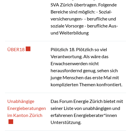
SVA Zürich über­tragen. Folgende
Bereiche sind möglich: - Sozial­
versicherungen- - berufliche und
soziale Vorsorge - berufliche Aus-
und Weiter­bildung
Externer Link wird in einem neuen Fenster geöffnet.
ÜBER18
Plötzlich 18. Plötzlich so viel
Verantwortung. Als wäre das
Erwachsenwerden nicht
herausfordernd genug, sehen sich
junge Menschen das erste Mal mit
komplizierten Themen konfrontiert.
Unabhängige
Das Forum Energie Zürich bietet mit
Energieberatungen
seiner Liste von unabhängigen und
Externer Link wird in einem neuen Fenster ge
im Kanton Zürich
erfahrenen Energieberater*innen
Unterstützung.