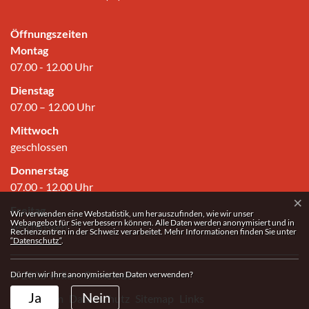
Öffnungszeiten
Montag
07.00 - 12.00 Uhr
Dienstag
07.00 – 12.00 Uhr
Mittwoch
geschlossen
Donnerstag
07.00 - 12.00 Uhr
×
Freitag
Webstatistik
Wir verwenden eine Webstatistik, um herauszufinden, wie wir unser
Webangebot für Sie verbessern können. Alle Daten werden anonymisiert und in
geschlossen
Rechenzentren in der Schweiz verarbeitet. Mehr Informationen finden Sie unter
“Datenschutz“
.
© 2026 Volken Gemeinde
Dürfen wir Ihre anonymisierten Daten verwenden?
Toolbar
Ja
Nein
(ausgewählt)
Impressum
Datenschutz
Sitemap
Links