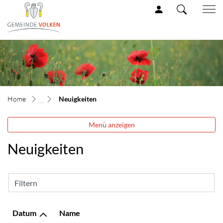
Volken Gemeinde
zur Startseite
Direkt zur Hauptnavigation
Direkt zum Inhalt
Direkt zur Suche
Direkt zum Stichwortverzeichnis
(ausgewählt)
Neuigkeiten
Menü anzeigen
Neuigkeiten
Filtern
Datum
Name