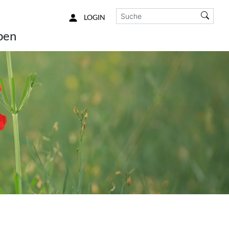
Such
LOGIN
ben