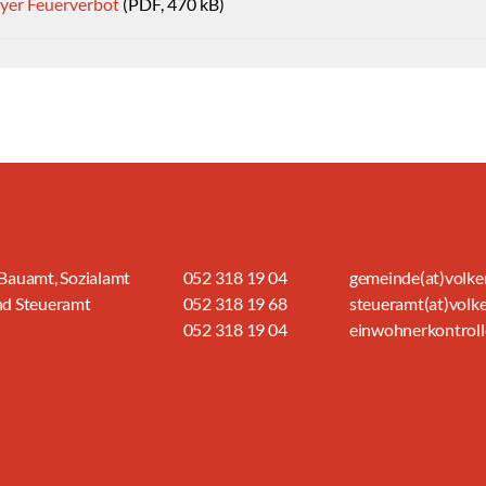
lyer Feuerverbot
(PDF, 470 kB)
Bauamt, Sozialamt
052 318 19 04
gemeinde(at)volke
nd Steueramt
052 318 19 68
steueramt(at)volk
052 318 19 04
einwohnerkontroll