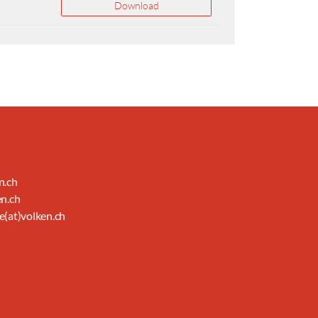
Download
n.ch
en.ch
e(at)volken.ch