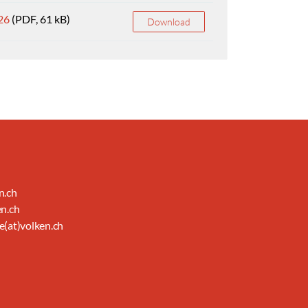
026
(PDF, 61 kB)
Download
n.ch
en.ch
e(at)volken.ch