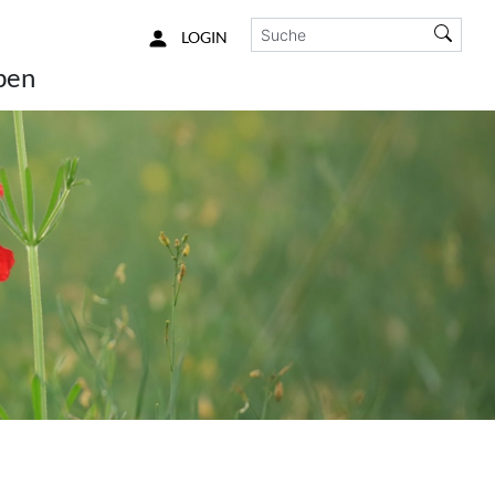
Such
LOGIN
ben