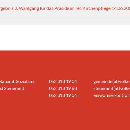
rgebnis 2. Wahlgang für das Präsidium ref. Kirchenpflege 14.06.2
Bauamt, Sozialamt
052 318 19 04
gemeinde(at)volke
nd Steueramt
052 318 19 68
steueramt(at)volk
052 318 19 04
einwohnerkontroll